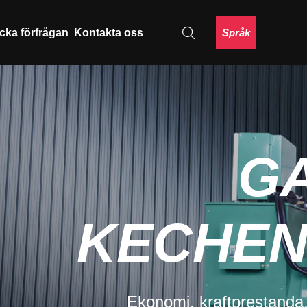
Språk
cka förfrågan
Kontakta oss
TOR
IC POWER
s allmänt hemma och utomlands