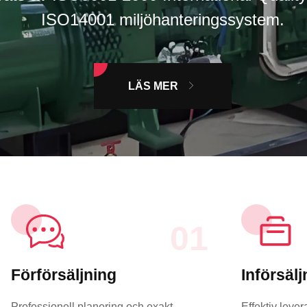
01
Förförsäljning
Införsälj
Professionell planering och exakt
Effektiv lev