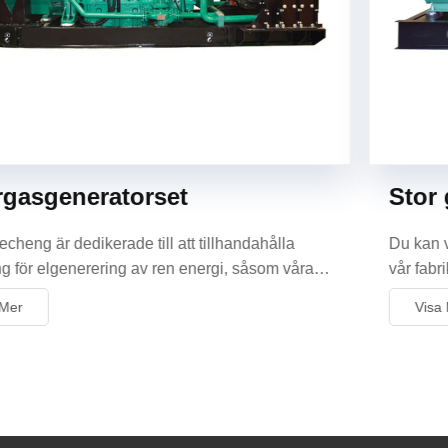
Stor gasgenerator
Du kan vara säker på att köpa stor gasgenerator från
vår fabrik - Kecheng. Du kan konsultera oss nu, vi
kommer att svara dig i tid!
Visa Mer