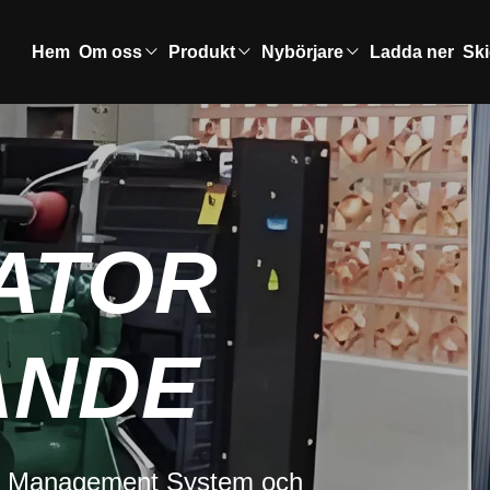
Hem
Om oss
Produkt
Nybörjare
Ladda ner
Ski
ASGENERA
G ELECTR
, tillförlitlighet och hållbarhet välkomna