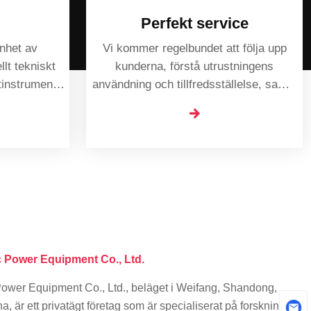
Perfekt service
nhet av
Vi kommer regelbundet att följa upp
llt tekniskt
kunderna, förstå utrustningens
tinstrument
användning och tillfredsställelse, samla
änster av hög
in åsikter och förslag och optimera våra
tjänster.
 Power Equipment Co., Ltd.
wer Equipment Co., Ltd., beläget i Weifang, Shandong,
, är ett privatägt företag som är specialiserat på forskning,