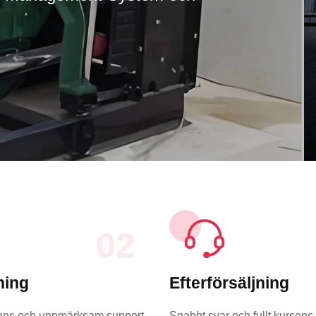
LÄS MER
02
ning
Efterförsäljning
erans och uppmärksam support
Snabbt svar och fullt kursen