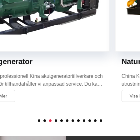
Naturgasgeneratorset
China Kecheng är dedikerade till att tillhandahålla
utrustning för elgenerering av ren energi, såsom våra
naturgasgeneratorer. Denna utrustning använder
Visa Mer
rörledningsgas, LNG eller CNG som bränsle, antar en
komplett uppsättning modulär design och har stabil och
miljövänlig kraftgenereringskapacitet. Den är lämplig
för industriella eller kommersiella platser med
emissionskrav.