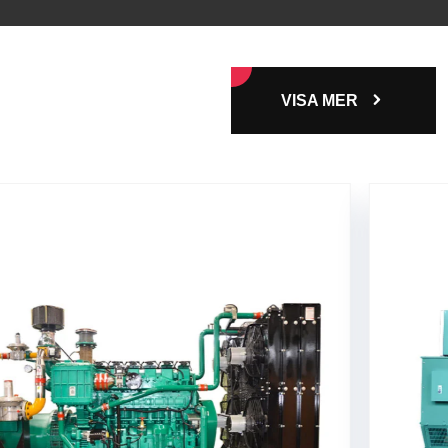
VISA MER
ator
Dieselgenerator