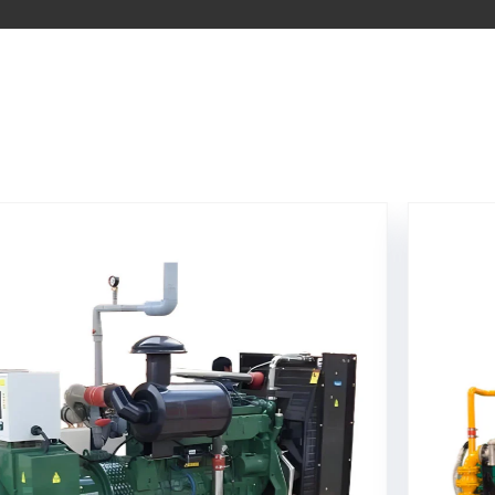
asgenerator
Biogasgener