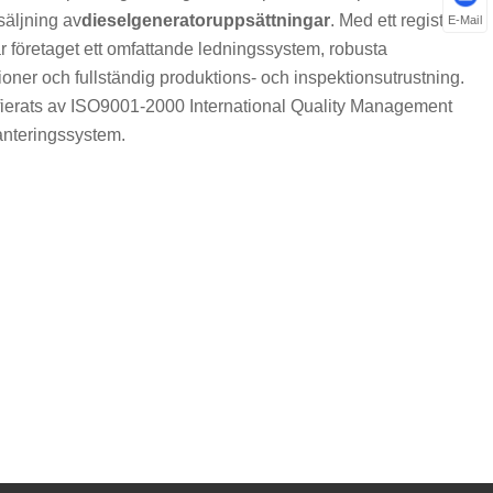
rsäljning av
dieselgeneratoruppsättningar
. Med ett registrerat
E-Mail
r företaget ett omfattande ledningssystem, robusta
oner och fullständig produktions- och inspektionsutrustning.
ifierats av ISO9001-2000 International Quality Management
nteringssystem.