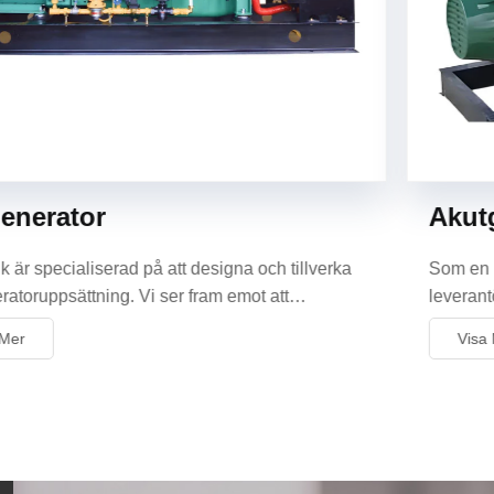
Akutgenerator
Som en professionell Kina akutgeneratortillverkare och
leverantör tillhandahåller vi anpassad service. Du kan
konsultera oss nu!
Visa Mer