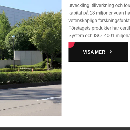
utveckling, tillverkning och fö
kapital på 18 miljoner yuan ha
vetenskapliga forskningsfunkti
Företagets produkter har cert
System och ISO14001 miljöha
VISA MER