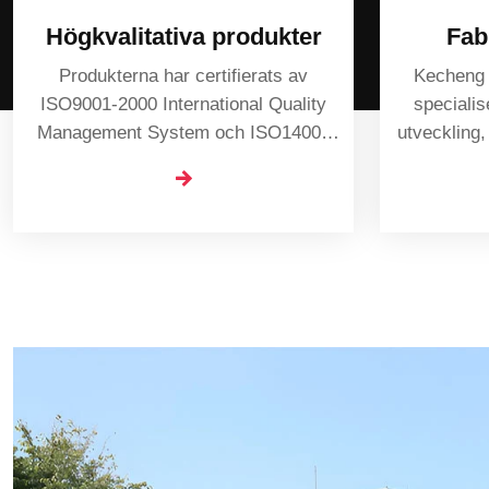
Högkvalitativa produkter
Fab
Produkterna har certifierats av
Kecheng ä
ISO9001-2000 International Quality
specialis
Management System och ISO14001
utveckling, 
miljöhanteringssystem.
av diese