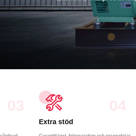
03
04
Extra stöd
s vårdnad
Garantitjänst, felreparation och reservdelar