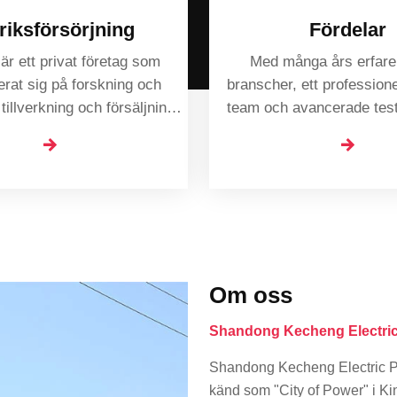
riksförsörjning
Fördelar
r ett privat företag som
Med många års erfare
erat sig på forskning och
branscher, ett professione
tillverkning och försäljning
team och avancerade tes
lgeneratoruppsättningar.
ger vi kunderna tekniska tj
kvalitet.
Om oss
Shandong Kecheng Electric
Shandong Kecheng Electric Po
känd som "City of Power" i Kina